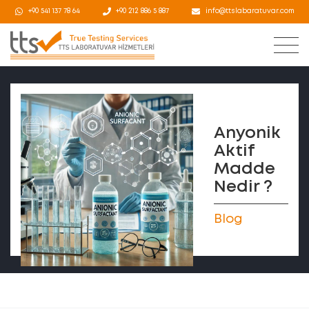
+90 541 137 78 64
+90 212 886 5 887
info@ttslabaratuvar.com
Anyonik
Aktif
Madde
Nedir ?
Blog