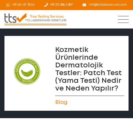
+90 541 137 78 64
+90 212 886 5 887
info@ttslabaratuvar.com
Kozmetik
Ürünlerinde
Dermatolojik
Testler: Patch Test
(Yama Testi) Nedir
ve Neden Yapılır?
Blog