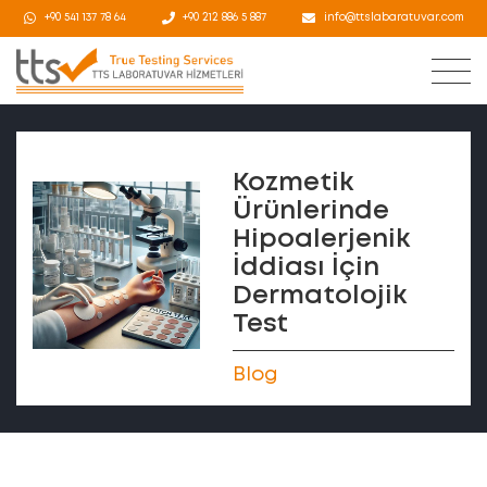
+90 541 137 78 64
+90 212 886 5 887
info@ttslabaratuvar.com
Kozmetik
Ürünlerinde
Hipoalerjenik
İddiası İçin
Dermatolojik
Test
Blog