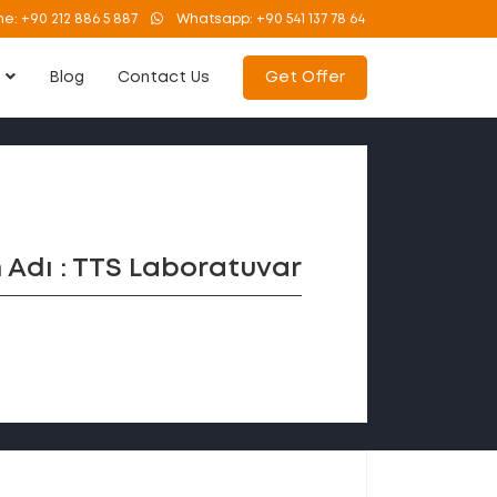
ne:
+90 212 886 5 887
Whatsapp:
+90 541 137 78 64
s
Blog
Contact Us
Get Offer
 Adı : TTS Laboratuvar