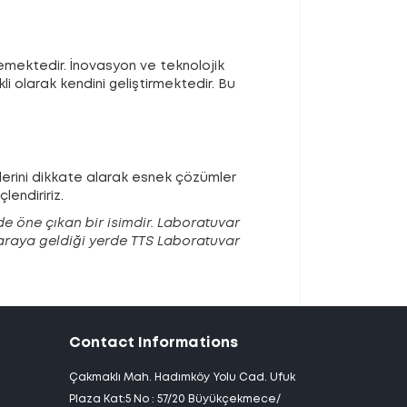
lemektedir. İnovasyon ve teknolojik
i olarak kendini geliştirmektedir. Bu
.
lerini dikkate alarak esnek çözümler
lendiririz.
rde öne çıkan bir isimdir. Laboratuvar
r araya geldiği yerde TTS Laboratuvar
Contact Informations
Çakmaklı Mah. Hadımköy Yolu Cad. Ufuk
Plaza Kat:5 No : 57/20 Büyükçekmece/