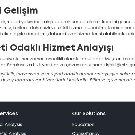
i Gelişim
lişmeleri yakından takip ederek sürekli olarak kendini güncel
 müşterilere daha hızlı ve etkili hizmet sunabilmek adına sürekl
eknolojiyle donatılmış laboratuvar hizmetlerini alabilmektedir
i Odaklı Hizmet Anlayışı
niyetini her zaman öncelikli olarak kabul eder. Müşteri talep
ar. Sorularınıza hızlı yanıtlar ve çözümler sunarak işbirliğimizi güç
çeşitlilik, inovasyon ve müşteri odaklı hizmet anlayışıyla sektö
st düzey laboratuvar hizmetlerini keşfedin. Bilim ve güvenin bi
ervices
Our Solutions
al Analysis
Education
tic Analysis
Consultancy