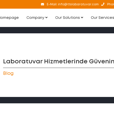
E-Mail:
info@ttslabaratuvar.com
Pho
Homepage
Company
Our Solutions
Our Service
Laboratuvar Hizmetlerinde Güvenin
Blog