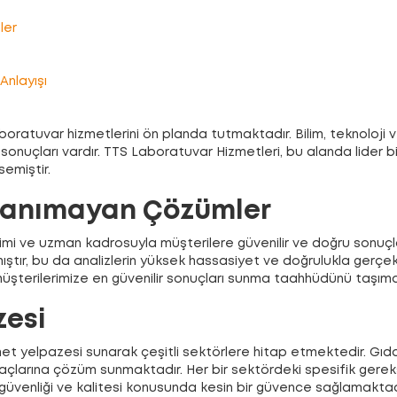
ler
Anlayışı
laboratuvar hizmetlerini ön planda tutmaktadır. Bilim, teknoloji v
 sonuçları vardır. TTS Laboratuvar Hizmetleri, bu alanda lider 
emiştir.
r Tanımayan Çözümler
yimi ve uzman kadrosuyla müşterilere güvenilir ve doğru sonuç
ştır, bu da analizlerin yüksek hassasiyet ve doğrulukla gerçekle
 müşterilerimize en güvenilir sonuçları sunma taahhüdünü taşıma
zesi
zmet yelpazesi sunarak çeşitli sektörlere hitap etmektedir. Gıd
tiyaçlarına çözüm sunmaktadır. Her bir sektördeki spesifik gere
 güvenliği ve kalitesi konusunda kesin bir güvence sağlamaktad