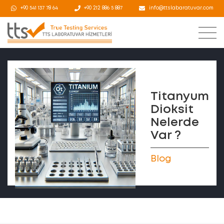
+90 541 137 78 64
+90 212 886 5 887
info@ttslabaratuvar.com
Titanyum
Dioksit
Nelerde
Var ?
Blog