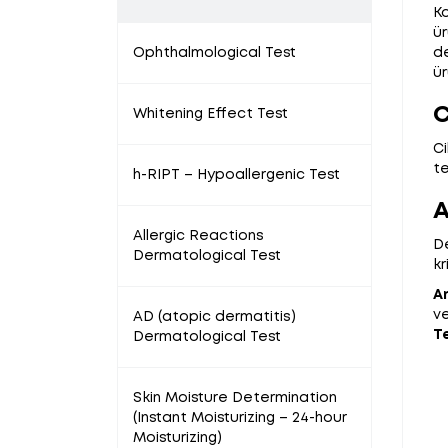
Ko
ür
Ophthalmological Test
de
ür
C
Whitening Effect Test
Ci
te
h-RIPT – Hypoallergenic Test
A
Allergic Reactions
De
Dermatological Test
kr
An
ve
AD (atopic dermatitis)
Te
Dermatological Test
Skin Moisture Determination
(Instant Moisturizing – 24-hour
Moisturizing)