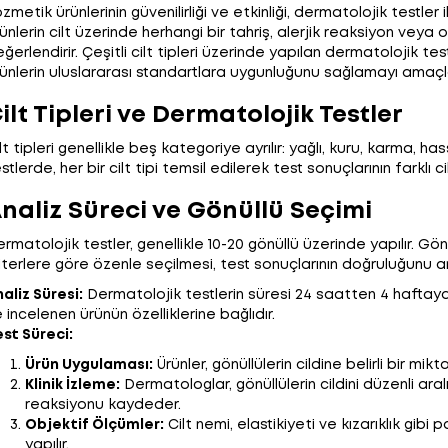
zmetik ürünlerinin güvenilirliği ve etkinliği, dermatolojik testler i
ünlerin cilt üzerinde herhangi bir tahriş, alerjik reaksiyon veya
ğerlendirir. Çeşitli cilt tipleri üzerinde yapılan dermatolojik test
ünlerin uluslararası standartlara uygunluğunu sağlamayı amaçl
ilt Tipleri ve Dermatolojik Testler
lt tipleri genellikle beş kategoriye ayrılır: yağlı, kuru, karma, h
stlerde, her bir cilt tipi temsil edilerek test sonuçlarının farklı cilt 
naliz Süreci ve Gönüllü Seçimi
rmatolojik testler, genellikle 10-20 gönüllü üzerinde yapılır. Gönü
iterlere göre özenle seçilmesi, test sonuçlarının doğruluğunu artı
aliz Süresi:
Dermatolojik testlerin süresi 24 saatten 4 haftaya 
 incelenen ürünün özelliklerine bağlıdır.
st Süreci:
Ürün Uygulaması:
Ürünler, gönüllülerin cildine belirli bir mik
Klinik İzleme:
Dermatologlar, gönüllülerin cildini düzenli aral
reaksiyonu kaydeder.
Objektif Ölçümler:
Cilt nemi, elastikiyeti ve kızarıklık gibi
yapılır.