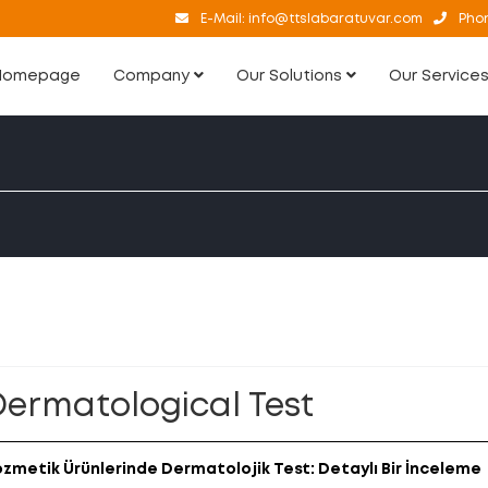
E-Mail:
info@ttslabaratuvar.com
Pho
Homepage
Company
Our Solutions
Our Service
Dermatological Test
ozmetik Ürünlerinde Dermatolojik Test: Detaylı Bir İnceleme