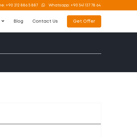
ne:
+90 212 886 5 887
Whatsapp:
+90 541 137 78 64
s
Blog
Contact Us
Get Offer