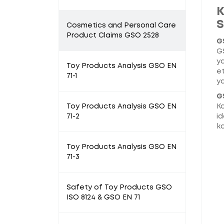
K
S
Cosmetics and Personal Care
Product Claims GSO 2528
G
GS
ya
Toy Products Analysis GSO EN
et
71-1
ya
G
Toy Products Analysis GSO EN
Ko
71-2
id
k
Toy Products Analysis GSO EN
71-3
Safety of Toy Products GSO
ISO 8124 & GSO EN 71