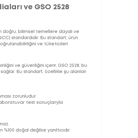
diaları ve GSO 2528
ın doğru, bilimsel temellere dayalı ve
 (GCC) standardıdır. Bu standart, ürün
ulanabilirliğini ve tüketicileri
liğini ve güvenliğini içerir. GSO 2528, bu
ağlar. Bu standart, özellikle şu alanları
nması zorunludur.
 laboratuvar test sonuçlarıyla
amaz.
 %100 doğal değilse yanıltıcıdır.