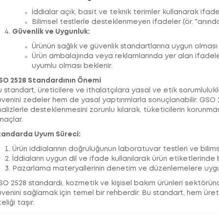
İddialar açık, basit ve teknik terimler kullanarak ifade
Bilimsel testlerle desteklenmeyen ifadeler (ör. "anında
Güvenlik ve Uygunluk:
Ürünün sağlık ve güvenlik standartlarına uygun olması g
Ürün ambalajında veya reklamlarında yer alan ifadeleri
uyumlu olması beklenir.
SO 2528 Standardının Önemi
 standart, üreticilere ve ithalatçılara yasal ve etik sorumluluklar
venini zedeler hem de yasal yaptırımlarla sonuçlanabilir. GSO 25
alizlerle desteklenmesini zorunlu kılarak, tüketicilerin korunmas
maçlar.
tandarda Uyum Süreci:
Ürün iddialarının doğruluğunun laboratuvar testleri ve bilim
İddiaların uygun dil ve ifade kullanılarak ürün etiketlerinde b
Pazarlama materyallerinin denetim ve düzenlemelere uygu
O 2528 standardı, kozmetik ve kişisel bakım ürünleri sektöründe
venini sağlamak için temel bir rehberdir. Bu standart, hem üreti
teliği taşır.