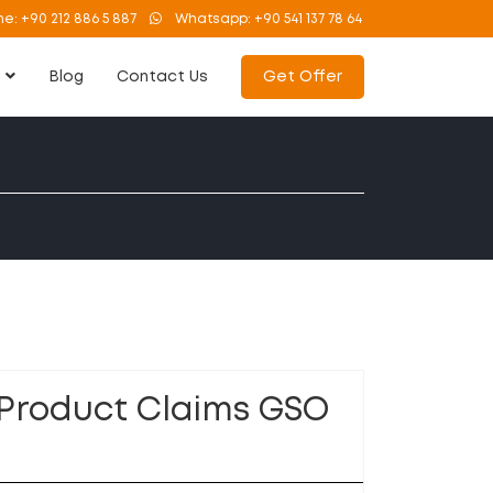
ne:
+90 212 886 5 887
Whatsapp:
+90 541 137 78 64
s
Blog
Contact Us
Get Offer
 Product Claims GSO