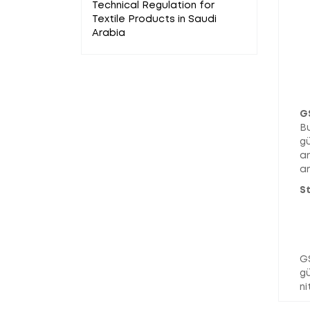
Technical Regulation for
Textile Products in Saudi
Arabia
G
Bu
gü
an
a
S
GS
gü
ni