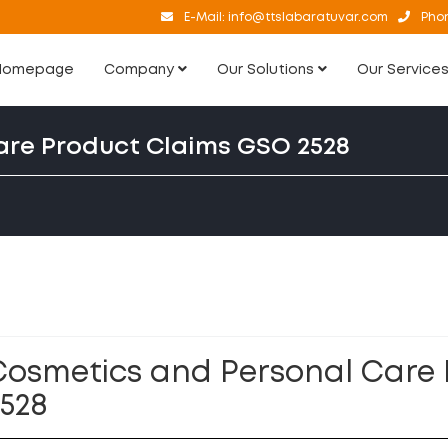
E-Mail:
info@ttslabaratuvar.com
Pho
Homepage
Company
Our Solutions
Our Service
are Product Claims GSO 2528
Cosmetics and Personal Care
2528