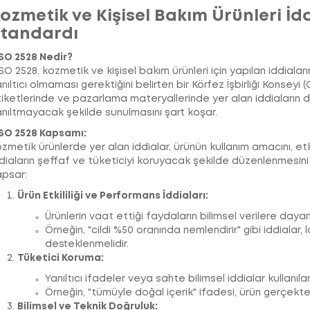
ozmetik ve Kişisel Bakım Ürünleri İd
tandardı
SO 2528 Nedir?
O 2528, kozmetik ve kişisel bakım ürünleri için yapılan iddialar
nıltıcı olmaması gerektiğini belirten bir Körfez İşbirliği Konseyi
iketlerinde ve pazarlama materyallerinde yer alan iddiaların doğr
nıltmayacak şekilde sunulmasını şart koşar.
SO 2528 Kapsamı:
zmetik ürünlerde yer alan iddialar, ürünün kullanım amacını, etkin
diaların şeffaf ve tüketiciyi koruyacak şekilde düzenlenmesini s
apsar:
Ürün Etkililiği ve Performans İddiaları:
Ürünlerin vaat ettiği faydaların bilimsel verilere daya
Örneğin, "cildi %50 oranında nemlendirir" gibi iddialar,
desteklenmelidir.
Tüketici Koruma:
Yanıltıcı ifadeler veya sahte bilimsel iddialar kullanıl
Örneğin, "tümüyle doğal içerik" ifadesi, ürün gerçekten
Bilimsel ve Teknik Doğruluk: