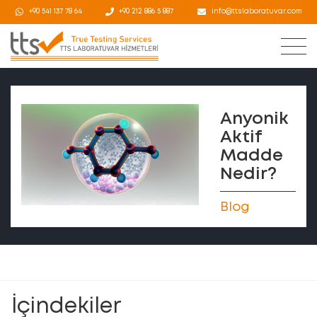
+90 541 137 78 64
+90 212 886 5 887
info@ttslaboratuvar.com
Anyonik
Aktif
Madde
Nedir?
Blog
İçindekiler