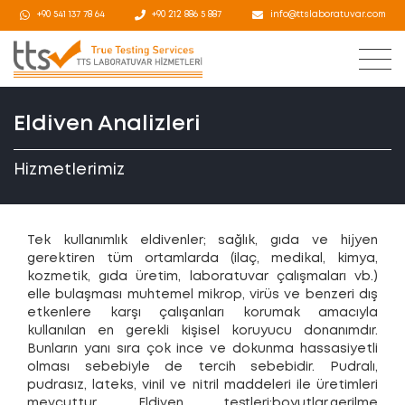
+90 541 137 78 64
+90 212 886 5 887
info@ttslaboratuvar.com
Eldiven Analizleri
Hizmetlerimiz
Tek kullanımlık eldivenler; sağlık, gıda ve hijyen
gerektiren tüm ortamlarda (ilaç, medikal, kimya,
kozmetik, gıda üretim, laboratuvar çalışmaları vb.)
elle bulaşması muhtemel mikrop, virüs ve benzeri dış
etkenlere karşı çalışanları korumak amacıyla
kullanılan en gerekli kişisel koruyucu donanımdır.
Bunların yanı sıra çok ince ve dokunma hassasiyetli
olması sebebiyle de tercih sebebidir. Pudralı,
pudrasız, lateks, vinil ve nitril maddeleri ile üretimleri
mevcuttur. Eldiven testleri;boyutlar,gerilme