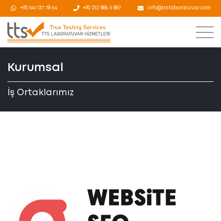
+90 541 137 78 64
+90 212 886 5 887
info@ttslaboratuvar.com
Kurumsal
İş Ortaklarımız