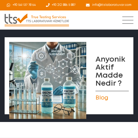
+90 541 137 78 64
+90 212 886 5 887
info@ttslaboratuvar.com
Anyonik
Aktif
Madde
Nedir ?
Blog