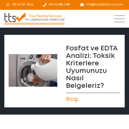
+90 541 137 78 64
+90 212 886 5 887
info@ttslaboratuvar.com
Fosfat ve EDTA
Analizi: Toksik
Kriterlere
Uyumunuzu
Nasıl
Belgeleriz?
Blog