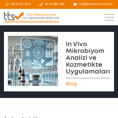
+90 541 137 78 64
+90 212 886 5 887
info@ttslaboratuvar.com
In Vivo
Mikrobiyom
Analizi ve
Kozmetikte
Uygulamaları
Blog