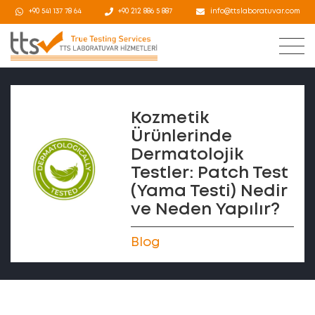
+90 541 137 78 64
+90 212 886 5 887
info@ttslaboratuvar.com
Kozmetik
Ürünlerinde
Dermatolojik
Testler: Patch Test
(Yama Testi) Nedir
ve Neden Yapılır?
Blog