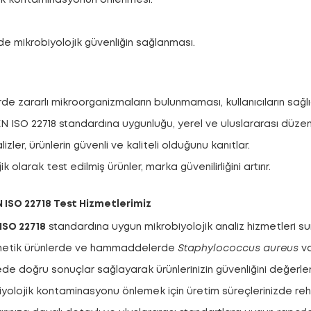
e mikrobiyolojik güvenliğin sağlanması.
e zararlı mikroorganizmaların bulunmaması, kullanıcıların sağlığ
EN ISO 22718 standardına uygunluğu, yerel ve uluslararası düze
izler, ürünlerin güvenli ve kaliteli olduğunu kanıtlar.
 olarak test edilmiş ürünler, marka güvenilirliğini artırır.
 ISO 22718 Test Hizmetlerimiz
ISO 22718
standardına uygun mikrobiyolojik analiz hizmetleri s
etik ürünlerde ve hammaddelerde
Staphylococcus aureus
va
de doğru sonuçlar sağlayarak ürünlerinizin güvenliğini değerlen
yolojik kontaminasyonu önlemek için üretim süreçlerinizde rehb