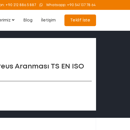
on:
+90 212 886 5 887
Whatsapp:
+90 541 137 78 64
erimiz
Blog
İletişim
Teklif İste
reus Aranması TS EN ISO