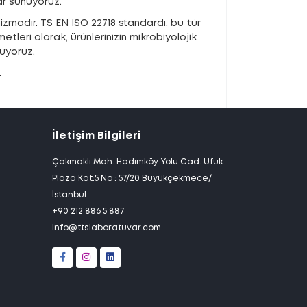
ar sunuyoruz.
izmadır. TS EN ISO 22718 standardı, bu tür
tleri olarak, ürünlerinizin mikrobiyolojik
nuyoruz.
.
İletişim Bilgileri
Çakmaklı Mah. Hadımköy Yolu Cad. Ufuk
Plaza Kat:5 No : 57/20 Büyükçekmece/
İstanbul
+90 212 886 5 887
info@ttslaboratuvar.com