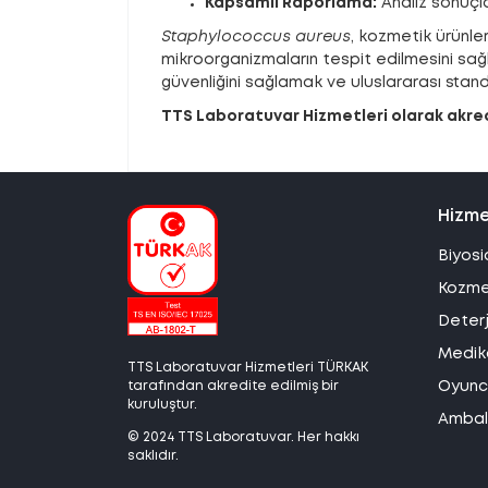
Kapsamlı Raporlama:
Analiz sonuçla
Staphylococcus aureus
, kozmetik ürünler
mikroorganizmaların tespit edilmesini sağl
güvenliğini sağlamak ve uluslararası stand
TTS Laboratuvar Hizmetleri olarak akredi
Hizme
Biyosi
Kozmet
Deterj
Medika
TTS Laboratuvar Hizmetleri TÜRKAK
tarafından akredite edilmiş bir
Oyunca
kuruluştur.
Ambala
© 2024 TTS Laboratuvar. Her hakkı
saklıdır.