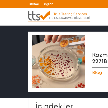
Türkçe
English
Kozme
22718
Blog
İçindekiler