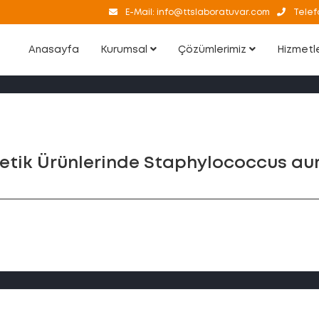
E-Mail:
info@ttslaboratuvar.com
Telef
Anasayfa
Kurumsal
Çözümlerimiz
Hizmetl
tik Ürünlerinde Staphylococcus au