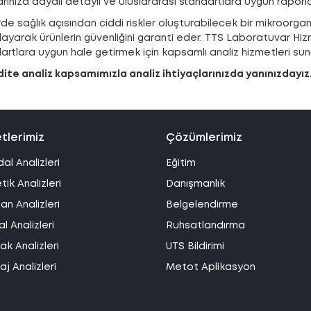
rınıza dayalı detaylı ve uluslararası standartlara uygun raporl
de sağlık açısından ciddi riskler oluşturabilecek bir mikroorgan
ayarak ürünlerin güvenliğini garanti eder. TTS Laboratuvar Hizme
artlara uygun hale getirmek için kapsamlı analiz hizmetleri su
te analiz kapsamımızla analiz ihtiyaçlarınızda yanınızdayız
tlerimiz
Çözümlerimiz
dal Analizleri
Eğitim
ik Analizleri
Danışmanlık
an Analizleri
Belgelendirme
l Analizleri
Ruhsatlandırma
k Analizleri
UTS Bildirimi
j Analizleri
Metot Aplikasyon