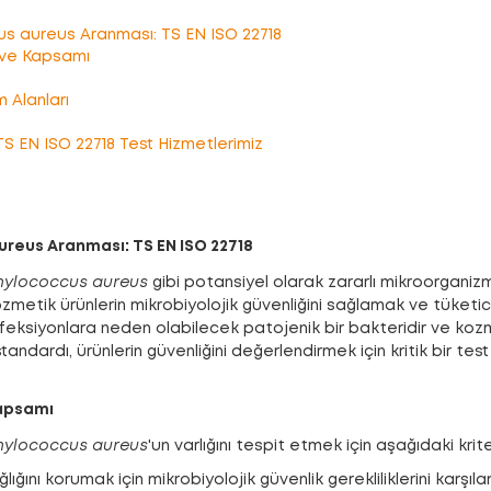
s aureus Aranması: TS EN ISO 22718
 ve Kapsamı
 Alanları
S EN ISO 22718 Test Hizmetlerimiz
reus Aranması: TS EN ISO 22718
hylococcus aureus
gibi potansiyel olarak zararlı mikroorganizma
kozmetik ürünlerin mikrobiyolojik güvenliğini sağlamak ve tüketi
nfeksiyonlara neden olabilecek patojenik bir bakteridir ve kozmet
tandardı, ürünlerin güvenliğini değerlendirmek için kritik bir tes
Kapsamı
hylococcus aureus
'un varlığını tespit etmek için aşağıdaki krit
lığını korumak için mikrobiyolojik güvenlik gerekliliklerini karşıl