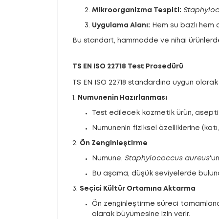
Mikroorganizma Tespiti:
Staphylo
Uygulama Alanı:
Hem su bazlı hem de
Bu standart, hammadde ve nihai ürünlerde 
TS EN ISO 22718 Test Prosedürü
TS EN ISO 22718 standardına uygun olarak
1.
Numunenin Hazırlanması
Test edilecek kozmetik ürün, aseptik
Numunenin fiziksel özelliklerine (katı,
2.
Ön Zenginleştirme
Numune,
Staphylococcus aureus
'u
Bu aşama, düşük seviyelerde bulunan 
3.
Seçici Kültür Ortamına Aktarma
Ön zenginleştirme süreci tamamlandı
olarak büyümesine izin verir.