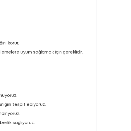
ını korur.
nlemelere uyum sağlamak için gereklidir.
unuyoruz:
rlığını tespit ediyoruz.
diriyoruz.
erlik sağlıyoruz.