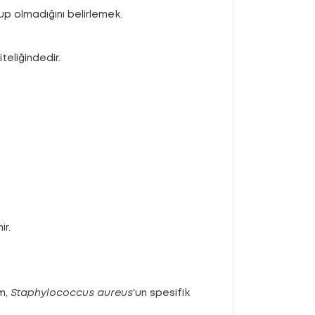
lup olmadığını belirlemek.
eliğindedir.
ir.
am,
Staphylococcus aureus
'un spesifik