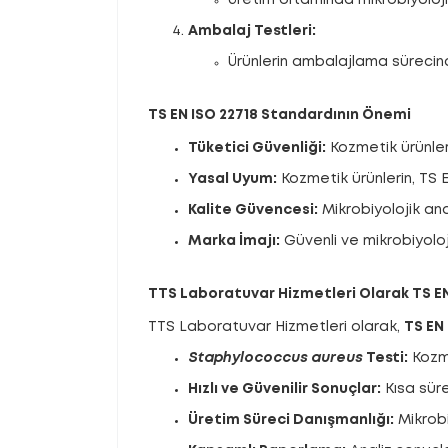
Ambalaj Testleri:
Ürünlerin ambalajlama sürecind
TS EN ISO 22718 Standardının Önemi
Tüketici Güvenliği:
Kozmetik ürünlerd
Yasal Uyum:
Kozmetik ürünlerin, TS 
Kalite Güvencesi:
Mikrobiyolojik anal
Marka İmajı:
Güvenli ve mikrobiyolojik
TTS Laboratuvar Hizmetleri Olarak TS EN
TTS Laboratuvar Hizmetleri olarak,
TS EN 
Staphylococcus aureus
Testi:
Kozm
Hızlı ve Güvenilir Sonuçlar:
Kısa süre
Üretim Süreci Danışmanlığı:
Mikrobi