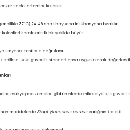
nzer seçici ortamlar kullanılır.
ta (genellikle 37°C) 24-48 saat boyunca inkübasyona bırakılır.
s
kolonileri karakteristik bir şekilde büyür.
iyokimyasal testlerle doğrulanır.
it edilirse, ürün güvenlik standartlarına uygun olarak değerlendir
anları
nlar, makyaj malzemeleri gibi ürünlerde mikrobiyolojik güvenlik 
lan hammaddelerde
Staphylococcus aureus
varlığının tespiti.
ik kontaminasyonun önlenmesi.