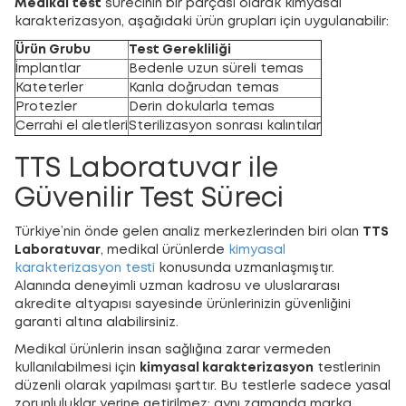
Medikal test
sürecinin bir parçası olarak kimyasal
karakterizasyon, aşağıdaki ürün grupları için uygulanabilir:
Ürün Grubu
Test Gerekliliği
İmplantlar
Bedenle uzun süreli temas
Kateterler
Kanla doğrudan temas
Protezler
Derin dokularla temas
Cerrahi el aletleri
Sterilizasyon sonrası kalıntılar
TTS Laboratuvar ile
Güvenilir Test Süreci
Türkiye’nin önde gelen analiz merkezlerinden biri olan
TTS
Laboratuvar
, medikal ürünlerde
kimyasal
karakterizasyon testi
konusunda uzmanlaşmıştır.
Alanında deneyimli uzman kadrosu ve uluslararası
akredite altyapısı sayesinde ürünlerinizin güvenliğini
garanti altına alabilirsiniz.
Medikal ürünlerin insan sağlığına zarar vermeden
kullanılabilmesi için
kimyasal karakterizasyon
testlerinin
düzenli olarak yapılması şarttır. Bu testlerle sadece yasal
zorunluluklar yerine getirilmez; aynı zamanda marka