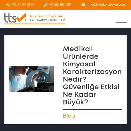
+90 541 137 78 64
+90 212 886 5 887
info@ttslaboratuvar.com
Medikal
Ürünlerde
Kimyasal
Karakterizasyon
Nedir?
Güvenliğe Etkisi
Ne Kadar
Büyük?
Blog