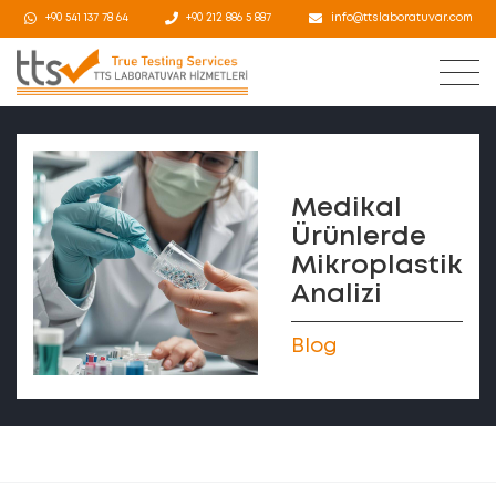
+90 541 137 78 64
+90 212 886 5 887
info@ttslaboratuvar.com
Medikal
Ürünlerde
Mikroplastik
Analizi
Blog