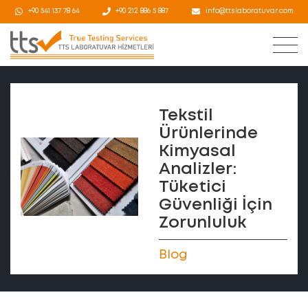
+90 541 137 78 64
+90 212 886 5 887
info@ttslaboratuvar.com
Tekstil
Ürünlerinde
Kimyasal
Analizler:
Tüketici
Güvenliği İçin
Zorunluluk
Blog