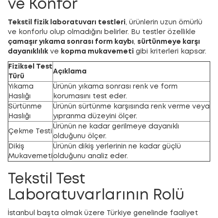
ve Konfor
Tekstil fizik laboratuvarı testleri
, ürünlerin uzun ömürlü
ve konforlu olup olmadığını belirler. Bu testler özellikle
çamaşır yıkama sonrası form kaybı
,
sürtünmeye karşı
dayanıklılık
ve
kopma mukavemeti
gibi kriterleri kapsar.
Fiziksel Test
Açıklama
Türü
Yıkama
Ürünün yıkama sonrası renk ve form
Haslığı
korumasını test eder.
Sürtünme
Ürünün sürtünme karşısında renk verme veya
Haslığı
yıpranma düzeyini ölçer.
Ürünün ne kadar gerilmeye dayanıklı
Çekme Testi
olduğunu ölçer.
Dikiş
Ürünün dikiş yerlerinin ne kadar güçlü
Mukavemeti
olduğunu analiz eder.
Tekstil Test
Laboratuvarlarının Rolü
İstanbul başta olmak üzere Türkiye genelinde faaliyet