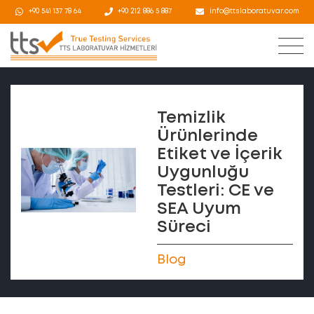
+90 541 137 78 64
+90 212 886 5 887
info@ttslaboratuvar.com
Temizlik
Ürünlerinde
Etiket ve İçerik
Uygunluğu
Testleri: CE ve
SEA Uyum
Süreci
Blog