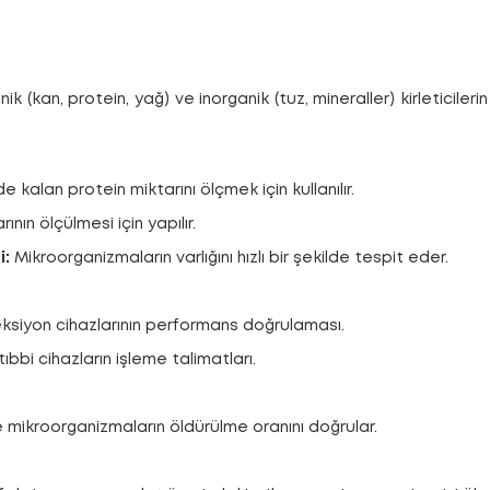
nik (kan, protein, yağ) ve inorganik (tuz, mineraller) kirleticile
e kalan protein miktarını ölçmek için kullanılır.
rının ölçülmesi için yapılır.
i:
Mikroorganizmaların varlığını hızlı bir şekilde tespit eder.
ksiyon cihazlarının performans doğrulaması.
 tıbbi cihazların işleme talimatları.
ve mikroorganizmaların öldürülme oranını doğrular.