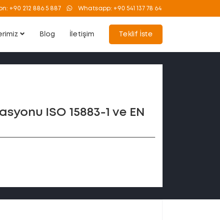
on:
+90 212 886 5 887
Whatsapp:
+90 541 137 78 64
erimiz
Blog
İletişim
Teklif İste
idasyonu ISO 15883-1 ve EN