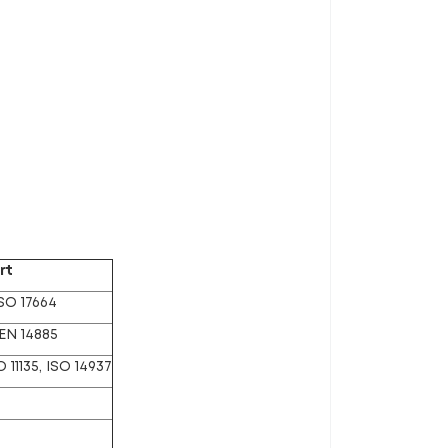
rt
ISO 17664
 EN 14885
O 11135, ISO 14937