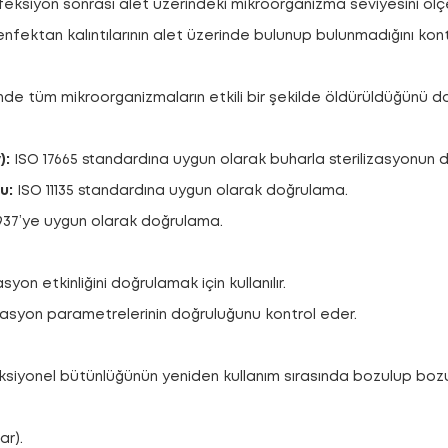
ksiyon sonrası alet üzerindeki mikroorganizma seviyesini ölçe
fektan kalıntılarının alet üzerinde bulunup bulunmadığını kont
inde tüm mikroorganizmaların etkili bir şekilde öldürüldüğünü do
):
ISO 17665 standardına uygun olarak buharla sterilizasyonun 
u:
ISO 11135 standardına uygun olarak doğrulama.
937’ye uygun olarak doğrulama.
asyon etkinliğini doğrulamak için kullanılır.
zasyon parametrelerinin doğruluğunu kontrol eder.
nksiyonel bütünlüğünün yeniden kullanım sırasında bozulup bozul
ar).