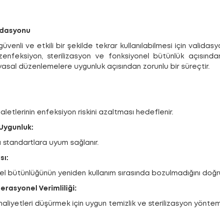
lidasyonu
n güvenli ve etkili bir şekilde tekrar kullanılabilmesi için validas
ezenfeksiyon, sterilizasyon ve fonksiyonel bütünlük açısınd
yasal düzenlemelere uygunluk açısından zorunlu bir süreçtir.
 aletlerinin enfeksiyon riskini azaltması hedeflenir.
 Uygunluk:
ı standartlara uyum sağlanır.
sı:
el bütünlüğünün yeniden kullanım sırasında bozulmadığını doğru
erasyonel Verimliliği:
iyetleri düşürmek için uygun temizlik ve sterilizasyon yöntemler