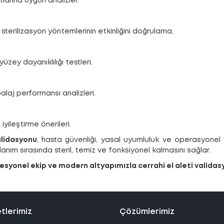
larına uygun analizler.
 sterilizasyon yöntemlerinin etkinliğini doğrulama.
üzey dayanıklılığı testleri.
laj performansı analizleri.
iyileştirme önerileri.
Validasyonu
, hasta güvenliği, yasal uyumluluk ve operasyonel ve
llanım sırasında steril, temiz ve fonksiyonel kalmasını sağlar.
syonel ekip ve modern altyapımızla cerrahi el aleti validas
tlerimiz
Çözümlerimiz