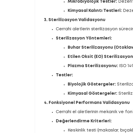
Mikrobiyolojik Testler:
Dezenfe
Kimyasal Kalıntı Testleri:
Dezen
3. Sterilizasyon Validasyonu
Cerrahi aletlerin sterilizasyon sürec
Sterilizasyon Yöntemleri:
Buhar Sterilizasyonu (Otoklav
Etilen Oksit (EO) Sterilizasyon
Plazma Sterilizasyonu:
ISO 14
Testler:
Biyolojik Göstergeler:
Steriliz
Kimyasal Göstergeler:
Sterili
4. Fonksiyonel Performans Validasyonu
Cerrahi el aletlerinin mekanik ve fo
Değerlendirme Kriterleri:
Keskinlik testi (makaslar, bıçakl