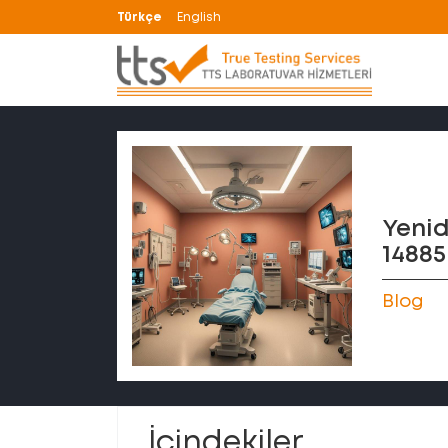
Türkçe
English
Yenid
14885
Blog
İçindekiler