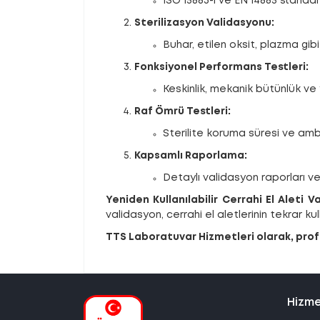
ISO 15883-1 ve EN 14885 standart
Sterilizasyon Validasyonu:
Buhar, etilen oksit, plazma gibi
Fonksiyonel Performans Testleri:
Keskinlik, mekanik bütünlük ve y
Raf Ömrü Testleri:
Sterilite koruma süresi ve amba
Kapsamlı Raporlama:
Detaylı validasyon raporları ve 
Yeniden Kullanılabilir Cerrahi El Aleti 
validasyon, cerrahi el aletlerinin tekrar ku
TTS Laboratuvar Hizmetleri olarak, profe
Hizme