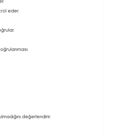
r.
rol eder.
ğrular.
doğrulanması.
madığını değerlendirir.