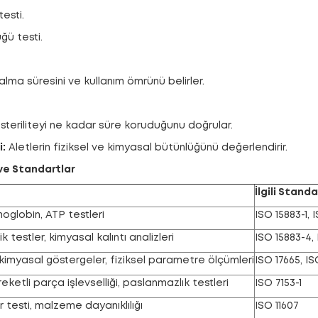
testi.
ğü testi.
 kalma süresini ve kullanım ömrünü belirler.
steriliteyi ne kadar süre koruduğunu doğrular.
i:
Aletlerin fiziksel ve kimyasal bütünlüğünü değerlendirir.
 ve Standartlar
İlgili Standa
oglobin, ATP testleri
ISO 15883-1, 
k testler, kimyasal kalıntı analizleri
ISO 15883-4,
 kimyasal göstergeler, fiziksel parametre ölçümleri
ISO 17665, IS
reketli parça işlevselliği, paslanmazlık testleri
ISO 7153-1
er testi, malzeme dayanıklılığı
ISO 11607