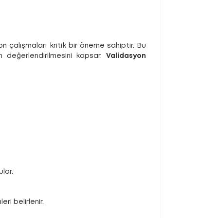
yon çalışmaları kritik bir öneme sahiptir. Bu
an değerlendirilmesini kapsar.
Validasyon
lar.
i belirlenir.