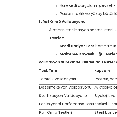
Hareketli parçaların işlevsellik 
Paslanmazlık ve yüzey bütünlü
5. Raf Ömrü Validasyonu
Aletlerin sterilizasyon sonrası steril
Testler:
Steril Bariyer Testi:
Ambalajın 
Malzeme Dayanıklılığı Testler
Validasyon Sürecinde Kullanılan Testler
Test Türü
Kapsam
Temizlik Validasyonu
Protein, hem
Dezenfeksiyon Validasyonu
Mikrobiyoloji
Sterilizasyon Validasyonu
Biyolojik ve
Fonksiyonel Performans Testi
Keskinlik, ha
Raf Ömrü Testleri
Steril bariy