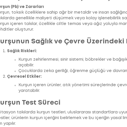
rşun (Pb) ve Zararları
rşun, toksik özelliklere sahip ağır bir metaldir ve insan sağlığına
kılarda genellikle maliyeti düşürmek veya kolay işlenebilirlik sa
rşun içeren takılar, özellikle ciltle temas veya ağız yoluyla ma
hditler oluşturur.
urşunun Sağlık ve Çevre Üzerindeki E
Sağlık Riskleri:
Kurşun zehirlenmesi, sinir sistemi, böbrekler ve bağışı
açabilir.
Çocuklarda zeka geriliği, öğrenme güçlüğü ve davranı
Çevresel Etkiler:
Kurşun içeren ürünler, atık yönetimi süreçlerinde çevre
yaratabilir.
urşun Test Süreci
itasyon takılarda kurşun testleri, uluslararası standartlara uyum
stler, ürünlerin kurşun içeriğini belirlemek ve bu içeriğin yasal 
in yapılır.