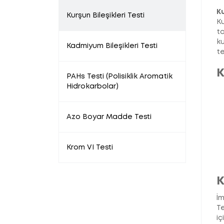
Ku
Kurşun Bileşikleri Testi
Ku
ta
ku
Kadmiyum Bileşikleri Testi
te
K
PAHs Testi (Polisiklik Aromatik
Hidrokarbolar)
Azo Boyar Madde Testi
Krom VI Testi
K
İm
Te
iç