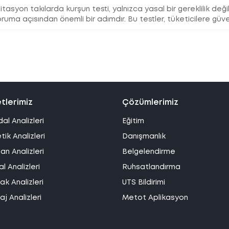
itasyon takılarda kurşun testi, yalnızca yasal bir gereklilik değ
ruma açısından önemli bir adımdır. Bu testler, tüketicilere güve
tlerimiz
Çözümlerimiz
dal Analizleri
Eğitim
ik Analizleri
Danışmanlık
an Analizleri
Belgelendirme
l Analizleri
Ruhsatlandırma
k Analizleri
UTS Bildirimi
j Analizleri
Metot Aplikasyon