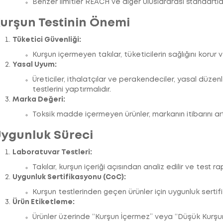
Benzer limitler REACH ve diğer uluslararası standartla
urşun Testinin Önemi
Tüketici Güvenliği:
Kurşun içermeyen takılar, tüketicilerin sağlığını korur 
Yasal Uyum:
Üreticiler, ithalatçılar ve perakendeciler, yasal düz
testlerini yaptırmalıdır.
Marka Değeri:
Toksik madde içermeyen ürünler, markanın itibarını artı
ygunluk Süreci
Laboratuvar Testleri:
Takılar, kurşun içeriği açısından analiz edilir ve test rap
Uygunluk Sertifikasyonu (CoC):
Kurşun testlerinden geçen ürünler için uygunluk sertifika
Ürün Etiketleme:
Ürünler üzerinde “Kurşun İçermez” veya “Düşük Kurşun” g