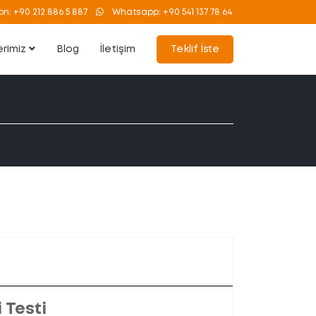
on:
+90 212 886 5 887
Whatsapp:
+90 541 137 78 64
erimiz
Blog
İletişim
Teklif İste
 Testi