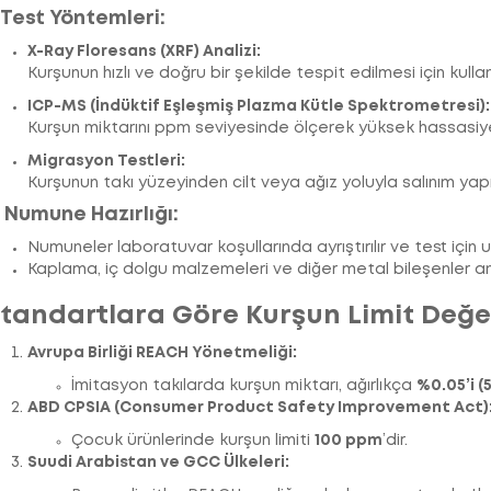
. Test Yöntemleri:
X-Ray Floresans (XRF) Analizi:
Kurşunun hızlı ve doğru bir şekilde tespit edilmesi için kulla
ICP-MS (İndüktif Eşleşmiş Plazma Kütle Spektrometresi):
Kurşun miktarını ppm seviyesinde ölçerek yüksek hassasiye
Migrasyon Testleri:
Kurşunun takı yüzeyinden cilt veya ağız yoluyla salınım yap
. Numune Hazırlığı:
Numuneler laboratuvar koşullarında ayrıştırılır ve test için uy
Kaplama, iç dolgu malzemeleri ve diğer metal bileşenler anal
tandartlara Göre Kurşun Limit Değer
Avrupa Birliği REACH Yönetmeliği:
İmitasyon takılarda kurşun miktarı, ağırlıkça
%0.05’i 
ABD CPSIA (Consumer Product Safety Improvement Act)
Çocuk ürünlerinde kurşun limiti
100 ppm
’dir.
Suudi Arabistan ve GCC Ülkeleri: