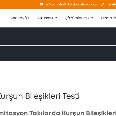
E-Mail:
info@ttslaboratuvar.com
Telef
Anasayfa
Kurumsal
Çözümlerimiz
Hizmetl
urşun Bileşikleri Testi
mitasyon Takılarda Kurşun Bileşikleri