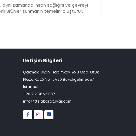
il, aynı zamanda insan sağlığını ve çevreyi
nli ürünler sunmanın temelini oluşturur.
İletişim Bilgileri
Çakmaklı Mah. Hadımköy Yolu Cad. Ufuk
Plaza Kat:5 No : 57/20 Büyükçekmece/
İstanbul
+90 212 886 5 887
info@ttslaboratuvar.com