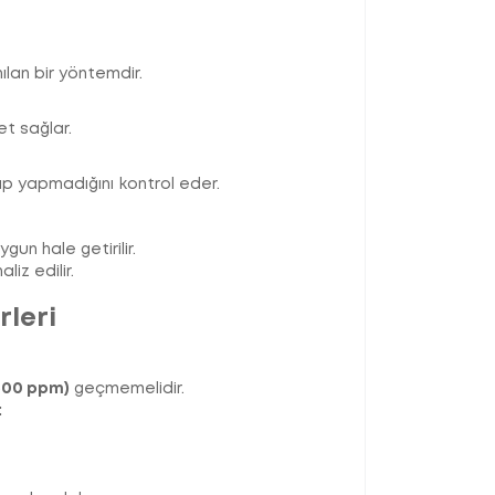
nılan bir yöntemdir.
t sağlar.
ıp yapmadığını kontrol eder.
gun hale getirilir.
iz edilir.
leri
(500 ppm)
geçmemelidir.
: