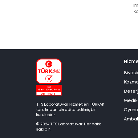
İm
ko
Hizme
Biyosi
Kozmet
Deterj
Medika
TTS Laboratuvar Hizmetleri TÜRKAK
tarafından akredite edilmiş bir
Oyunca
kuruluştur.
Ambala
© 2024 TTS Laboratuvar. Her hakkı
saklıdır.