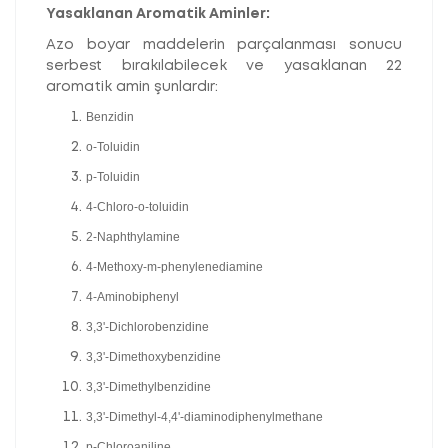
Yasaklanan Aromatik Aminler:
Azo boyar maddelerin parçalanması sonucu
serbest bırakılabilecek ve yasaklanan 22
aromatik amin şunlardır:
Benzidin
o-Toluidin
p-Toluidin
4-Chloro-o-toluidin
2-Naphthylamine
4-Methoxy-m-phenylenediamine
4-Aminobiphenyl
3,3'-Dichlorobenzidine
3,3'-Dimethoxybenzidine
3,3'-Dimethylbenzidine
3,3'-Dimethyl-4,4'-diaminodiphenylmethane
p-Chloroaniline