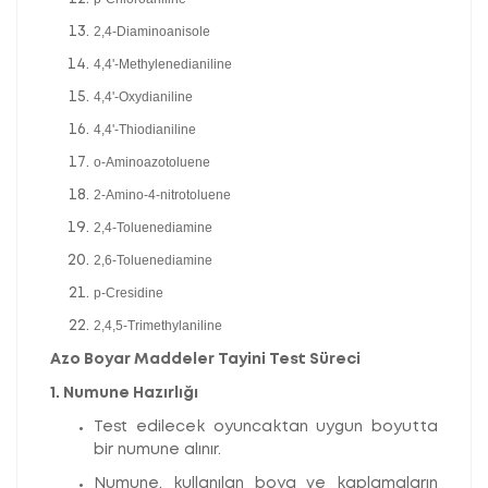
2,4-Diaminoanisole
4,4'-Methylenedianiline
4,4'-Oxydianiline
4,4'-Thiodianiline
o-Aminoazotoluene
2-Amino-4-nitrotoluene
2,4-Toluenediamine
2,6-Toluenediamine
p-Cresidine
2,4,5-Trimethylaniline
Azo Boyar Maddeler Tayini Test Süreci
1. Numune Hazırlığı
Test edilecek oyuncaktan uygun boyutta
bir numune alınır.
Numune, kullanılan boya ve kaplamaların