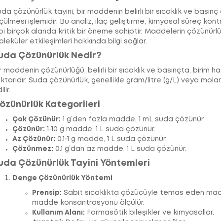
da çözünürlük tayini, bir maddenin belirli bir sıcaklık ve bası
çülmesi işlemidir. Bu analiz, ilaç geliştirme, kimyasal süreç kont
bi birçok alanda kritik bir öneme sahiptir. Maddelerin çözünürlük
leküler etkileşimleri hakkında bilgi sağlar.
uda Çözünürlük Nedir?
r maddenin çözünürlüğü, belirli bir sıcaklık ve basınçta, bir
ktarıdır. Suda çözünürlük, genellikle gram/litre (g/L) veya mola
ilir.
özünürlük Kategorileri
Çok Çözünür:
1 g’den fazla madde, 1 mL suda çözünür.
Çözünür:
1-10 g madde, 1 L suda çözünür.
Az Çözünür:
0.1-1 g madde, 1 L suda çözünür.
Çözünmez:
0.1 g’dan az madde, 1 L suda çözünür.
uda Çözünürlük Tayini Yöntemleri
Denge Çözünürlük Yöntemi
Prensip:
Sabit sıcaklıkta çözücüyle temas eden mad
madde konsantrasyonu ölçülür.
Kullanım Alanı:
Farmasötik bileşikler ve kimyasallar.