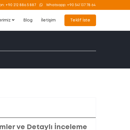
on:
+90 212 886 5 887
Whatsapp:
+90 541 137 78 64
erimiz
Blog
İletişim
Teklif İste
mler ve Detaylı İnceleme