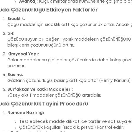
Avantaj:
Küçük miktarlarda numunelerle çalışma olan
uda Çözünürlüğü Etkileyen Faktörler
Sıcaklık:
Çoğu madde için sıcaklık arttıkça çözünürlük artar. Ancak ga
pH:
Çözücü suyun pH değeri, iyonik maddelerin çözünürlüğünü etk
bileşiklerin çözünürlüğünü artırır.
Kimyasal Yapı:
Polar maddeler su gibi polar çözücülerde daha kolay çözü
çözünür.
Basınç:
Gazların çözünürlüğü, basınç arttıkça artar (Henry Kanunu).
Surfaktan ve Katkı Maddeleri:
Yüzey aktif maddeler çözünürlüğü artırabilir.
uda Çözünürlük Tayini Prosedürü
Numune Hazırlığı
Test edilecek madde dikkatlice tartılır ve saf suya ek
Çözünürlük koşulları (sıcaklık, pH vb.) kontrol edilir.