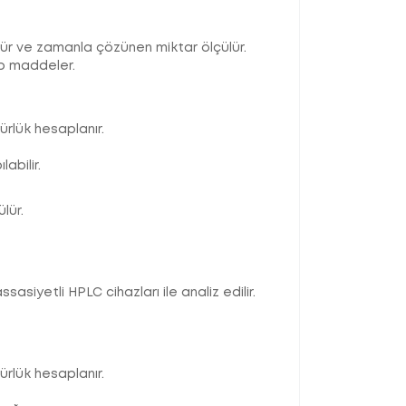
ür ve zamanla çözünen miktar ölçülür.
p maddeler.
ürlük hesaplanır.
abilir.
lür.
yetli HPLC cihazları ile analiz edilir.
rlük hesaplanır.