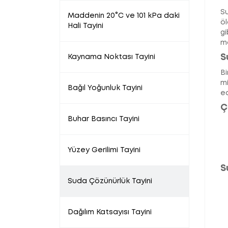
Su
Maddenin 20°C ve 101 kPa daki
öl
Hali Tayini
gi
mo
S
Kaynama Noktası Tayini
Bi
mi
Bağıl Yoğunluk Tayini
ed
Ç
Buhar Basıncı Tayini
Yüzey Gerilimi Tayini
S
Suda Çözünürlük Tayini
Dağılım Katsayısı Tayini