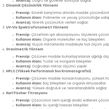
Avantaj:
Doğru ve güvenilir sonuçlar sağlar.
Dinamik Çözünürlük Yöntemi
Prensip:
Sürekli karıştırma altında madde çözündürül
Kullanım Alanı:
Polimerler ve yavaş çözünürlüğe sahi
Avantaj:
Kinetik çözünürlük verileri sağlar.
UV-Vis Spektrofotometri Yöntemi
Prensip:
Çözeltinin ışık absorpsiyonu ölçülerek çözün
Kullanım Alanı:
Organik moleküller ve ilaç bileşikleri.
Avantaj:
Küçük miktarlarda maddeyle hızlı ölçüm yapıl
Gravimetrik Yöntem
Prensip:
Çözünen madde buharlaştırılarak ağırlığı ölçü
Kullanım Alanı:
Tuzlar ve inorganik bileşikler.
Avantaj:
Doğrudan miktar ölçümü yapılır.
HPLC (Yüksek Performanslı Sıvı Kromatografisi)
Prensip:
Çözünen madde konsantrasyonu, yüksek hassasi
Kullanım Alanı:
İlaç bileşikleri ve organik kimyasallar.
Avantaj:
Yüksek doğruluk ve tekrarlanabilirlik sağlar.
Karl Fischer Titrasyonu
Prensip:
Çözücünün nem içeriği analiz edilerek çözünü
Kullanım Alanı:
Su içeriği hassas bileşikler.