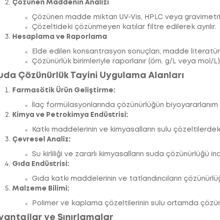
Çözünen Maddenin Analizi
Çözünen madde miktarı UV-Vis, HPLC veya gravimetrik
Çözeltideki çözünmeyen katılar filtre edilerek ayrılır.
Hesaplama ve Raporlama
Elde edilen konsantrasyon sonuçları, madde literatür de
Çözünürlük birimleriyle raporlanır (örn. g/L veya mol/L)
uda Çözünürlük Tayini Uygulama Alanları
Farmasötik Ürün Geliştirme:
İlaç formülasyonlarında çözünürlüğün biyoyararlanım üz
Kimya ve Petrokimya Endüstrisi:
Katkı maddelerinin ve kimyasalların sulu çözeltilerdeki 
Çevresel Analiz:
Su kirliliği ve zararlı kimyasalların suda çözünürlüğü inc
Gıda Endüstrisi:
Gıda katkı maddelerinin ve tatlandırıcıların çözünürlüğü
Malzeme Bilimi:
Polimer ve kaplama çözeltilerinin sulu ortamda çözünü
vantajlar ve Sınırlamalar