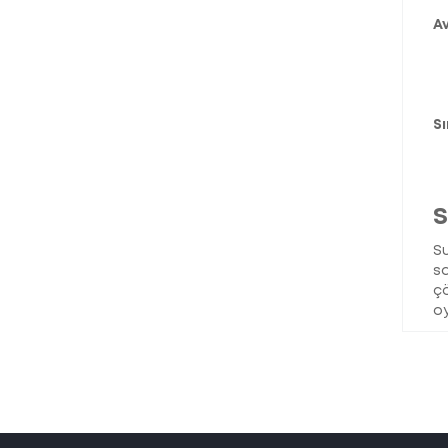
A
Sı
S
Su
sa
çö
oy