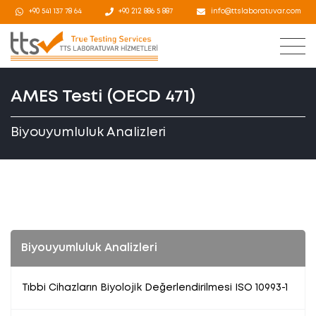
+90 541 137 78 64
+90 212 886 5 887
info@ttslaboratuvar.com
AMES Testi (OECD 471)
Biyouyumluluk Analizleri
Biyouyumluluk Analizleri
Tıbbi Cihazların Biyolojik Değerlendirilmesi ISO 10993-1