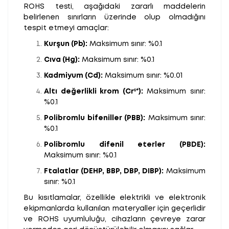
ROHS testi, aşağıdaki zararlı maddelerin
belirlenen sınırların üzerinde olup olmadığını
tespit etmeyi amaçlar:
Kurşun (Pb):
Maksimum sınır: %0.1
Cıva (Hg):
Maksimum sınır: %0.1
Kadmiyum (Cd):
Maksimum sınır: %0.01
Altı değerlikli krom (Cr⁶⁺):
Maksimum sınır:
%0.1
Polibromlu bifeniller (PBB):
Maksimum sınır:
%0.1
Polibromlu difenil eterler (PBDE):
Maksimum sınır: %0.1
Ftalatlar (DEHP, BBP, DBP, DIBP):
Maksimum
sınır: %0.1
Bu kısıtlamalar, özellikle elektrikli ve elektronik
ekipmanlarda kullanılan materyaller için geçerlidir
ve ROHS uyumluluğu, cihazların çevreye zarar