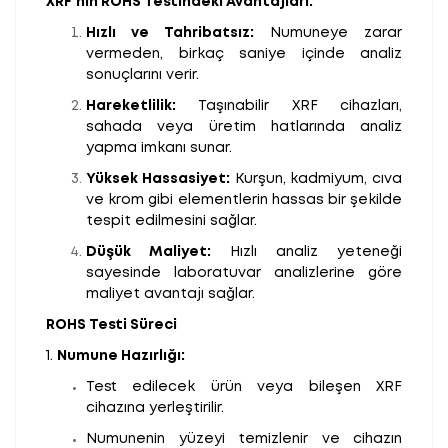
XRF’nin ROHS Testindeki Avantajları:
Hızlı ve Tahribatsız:
Numuneye zarar
vermeden, birkaç saniye içinde analiz
sonuçlarını verir.
Hareketlilik:
Taşınabilir XRF cihazları,
sahada veya üretim hatlarında analiz
yapma imkanı sunar.
Yüksek Hassasiyet:
Kurşun, kadmiyum, cıva
ve krom gibi elementlerin hassas bir şekilde
tespit edilmesini sağlar.
Düşük Maliyet:
Hızlı analiz yeteneği
sayesinde laboratuvar analizlerine göre
maliyet avantajı sağlar.
ROHS Testi Süreci
1.
Numune Hazırlığı:
Test edilecek ürün veya bileşen XRF
cihazına yerleştirilir.
Numunenin yüzeyi temizlenir ve cihazın