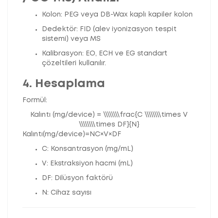
Kolon: PEG veya DB-Wax kaplı kapiler kolon
Dedektör: FID (alev iyonizasyon tespit
sistemi) veya MS
Kalibrasyon: EO, ECH ve EG standart
çözeltileri kullanılır.
4. Hesaplama
Formül:
Kalıntı (mg/device) = \\\\\\\\frac{C \\\\\\\\times V
\\\\\\\\times DF}{N}
K
a
l
ı
n
t
ı
(
m
g
/
d
e
v
i
ce
)
=
N
C
×
V
×
D
F
C: Konsantrasyon (mg/mL)
V: Ekstraksiyon hacmi (mL)
DF: Dilüsyon faktörü
N: Cihaz sayısı