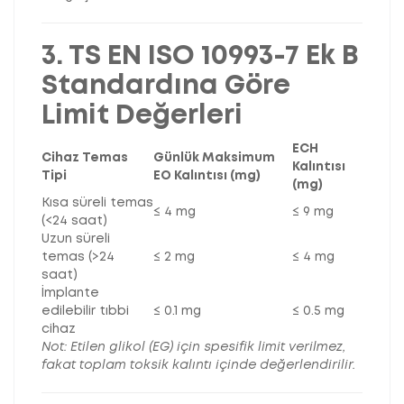
3. TS EN ISO 10993-7 Ek B
Standardına Göre
Limit Değerleri
ECH
Cihaz Temas
Günlük Maksimum
Kalıntısı
Tipi
EO Kalıntısı (mg)
(mg)
Kısa süreli temas
≤ 4 mg
≤ 9 mg
(<24 saat)
Uzun süreli
temas (>24
≤ 2 mg
≤ 4 mg
saat)
İmplante
edilebilir tıbbi
≤ 0.1 mg
≤ 0.5 mg
cihaz
Not: Etilen glikol (EG) için spesifik limit verilmez,
fakat toplam toksik kalıntı içinde değerlendirilir.