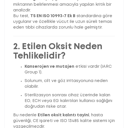
miktarının belirlenmesi amacıyla yapılan kritik bir
analizdir.
Bu test,
TS EN ISO 10993-7 Ek B
standardına göre
uygulanır ve özellikle vücut ile uzun süreli temas
eden tıbbi cihazlarda zorunlu hale gelmiştir.
2. Etilen Oksit Neden
Tehlikelidir?
Kanserojen ve mutajen
etkisi vardır (IARC
Group 1).
Solunum, cilt ve göz irritasyonuna neden
olabilir.
Sterilizasyon sonrası cihaz üzerinde kalan
EO, ECH veya EG kalıntıları kullanıcı sağlığını
doğrudan riske atar.
Bu nedenle
Etilen oksit kalıntı tayini
, hasta
güvenliği, CE işareti ve ISO 13485 kalite sistemi için
vazgeçilmezdir.